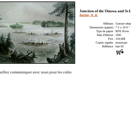
Junction of the Ottawa and St
Bartlett, W. H.
Médium :
Gravure reha
Dimensions (papier) :
7.5 x 10.0 "
Type de papier :
BFK Rives
Date d'édition :
1842
Prix :
150,00$
Copies signées :
monotype
Référence :
bart-92
uillez communiquer avec nous pour les coûts.