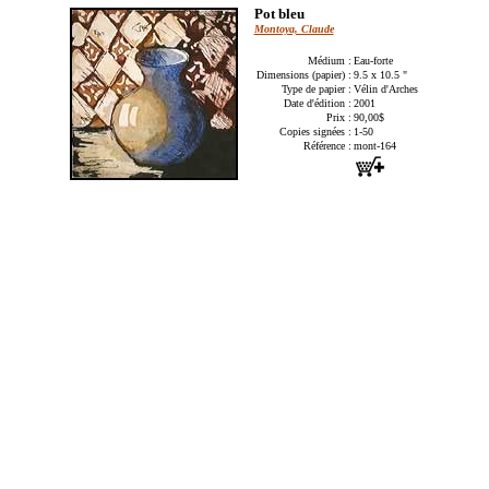
Pot bleu
Montoya, Claude
Médium :
Eau-forte
Dimensions (papier) :
9.5 x 10.5 "
Type de papier :
Vélin d'Arches
Date d'édition :
2001
Prix :
90,00$
Copies signées :
1-50
Référence :
mont-164