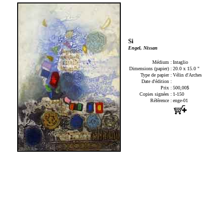
Si
Engel, Nissan
Médium :
Intaglio
Dimensions (papier) :
20.0 x 15.0 "
Type de papier :
Vélin d'Arches
Date d'édition :
Prix :
500,00$
Copies signées :
1-150
Référence :
enge-01