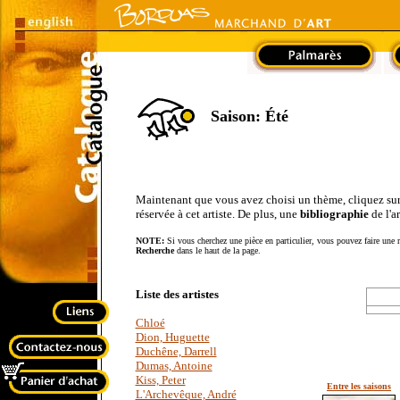
Saison: Été
Maintenant que vous avez choisi un thème, cliquez sur le
réservée à cet artiste. De plus, une
bibliographie
de l'a
NOTE:
Si vous cherchez une pièce en particulier, vous pouvez faire une r
Recherche
dans le haut de la page.
Liste des artistes
Chloé
Dion, Huguette
Duchêne, Darrell
Dumas, Antoine
Kiss, Peter
Entre les saisons
L'Archevêque, André