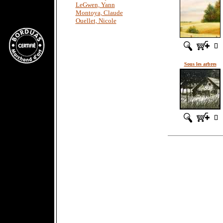
LeGwen, Yann
Montoya, Claude
Ouellet, Nicole
Sous les arbres