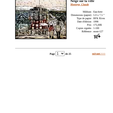
Neige sur la ville
Montoya, Claude
Médium :
Eau-forte
Dimensions (papier) :
5.0 x 7.5 "
Type de papier :
BFK Rives
Date d'édition :
1998
Prix :
175,00$
Copies signées :
1-100
Référence :
mont-127
suivant >>>
Page
de 25