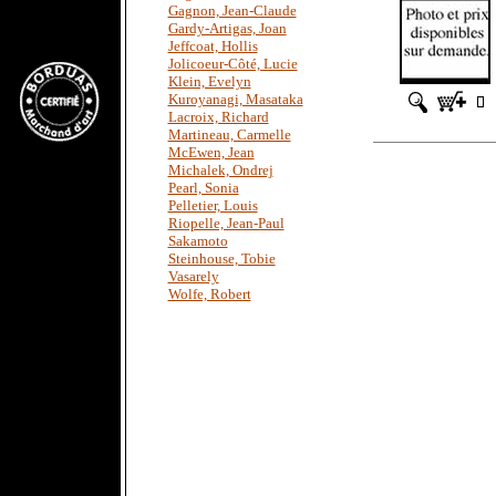
Gagnon, Jean-Claude
Gardy-Artigas, Joan
Jeffcoat, Hollis
Jolicoeur-Côté, Lucie
Klein, Evelyn
Kuroyanagi, Masataka
Lacroix, Richard
Martineau, Carmelle
McEwen, Jean
Michalek, Ondrej
Pearl, Sonia
Pelletier, Louis
Riopelle, Jean-Paul
Sakamoto
Steinhouse, Tobie
Vasarely
Wolfe, Robert