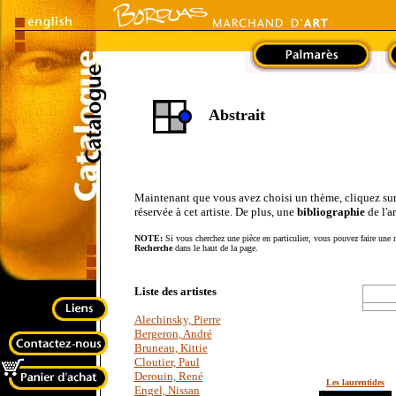
Abstrait
Maintenant que vous avez choisi un thème, cliquez sur le
réservée à cet artiste. De plus, une
bibliographie
de l'a
NOTE:
Si vous cherchez une pièce en particulier, vous pouvez faire une r
Recherche
dans le haut de la page.
Liste des artistes
Alechinsky, Pierre
Bergeron, André
Bruneau, Kittie
Cloutier, Paul
Derouin, René
Les laurentides
Engel, Nissan