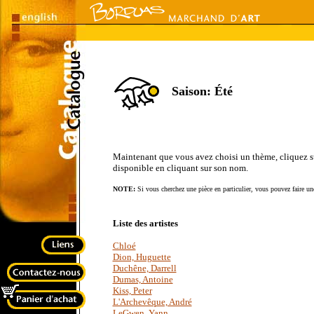
Saison: Été
Maintenant que vous avez choisi un thème, cliquez sur 
disponible en cliquant sur son nom.
NOTE:
Si vous cherchez une pièce en particulier, vous pouvez faire une
Liste des artistes
Chloé
Dion, Huguette
Duchêne, Darrell
Dumas, Antoine
Kiss, Peter
L'Archevêque, André
LeGwen, Yann