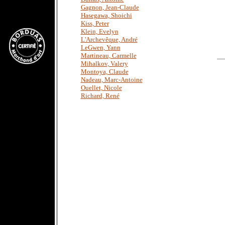
Gagnon, Jean-Claude
Hasegawa, Shoichi
Kiss, Peter
Klein, Evelyn
L'Archevêque, André
LeGwen, Yann
Martineau, Carmelle
Mihalkov, Valery
Montoya, Claude
Nadeau, Marc-Antoine
Ouellet, Nicole
Richard, René