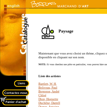
Paysage
Maintenant que vous avez choisi un thème, cliquez sur 
disponible en cliquant sur son nom.
NOTE:
Si vous cherchez une pièce en particulier, vous pouvez faire une
Liste des artistes
Bartlett, W. H.
Beliveau, Paul
Bergeron, André
Chloé
Dion, Huguette
Duchêne, Darrell
Dumas, Antoine