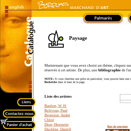
Paysage
Maintenant que vous avez choisi un thème, cliquez sur le
réservée à cet artiste. De plus, une
bibliographie
de l'a
NOTE:
Si vous cherchez une pièce en particulier, vous pouvez faire une r
Recherche
dans le haut de la page.
Liste des artistes
Bartlett, W. H.
Beliveau, Paul
Bergeron, André
Chloé
Dion, Huguette
Rue de souvenir
Duchêne, Darrell