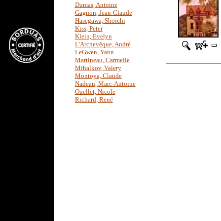
Dumas, Antoine
Gagnon, Jean-Claude
Hasegawa, Shoichi
Kiss, Peter
Klein, Evelyn
L'Archevêque, André
LeGwen, Yann
Martineau, Carmelle
Mihalkov, Valery
Montoya, Claude
Nadeau, Marc-Antoine
Ouellet, Nicole
Richard, René