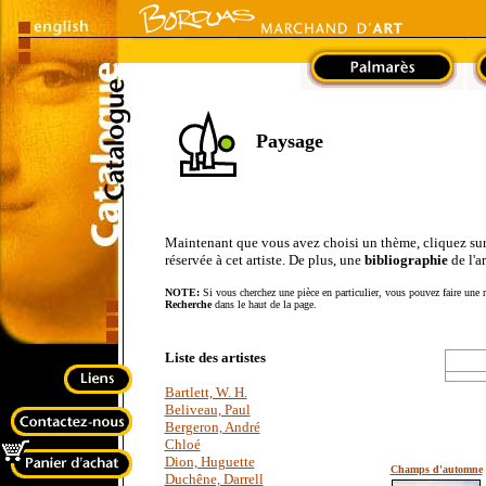
Paysage
Maintenant que vous avez choisi un thème, cliquez sur le
réservée à cet artiste. De plus, une
bibliographie
de l'a
NOTE:
Si vous cherchez une pièce en particulier, vous pouvez faire une r
Recherche
dans le haut de la page.
Liste des artistes
Bartlett, W. H.
Beliveau, Paul
Bergeron, André
Chloé
Dion, Huguette
Champs d'automne
Duchêne, Darrell