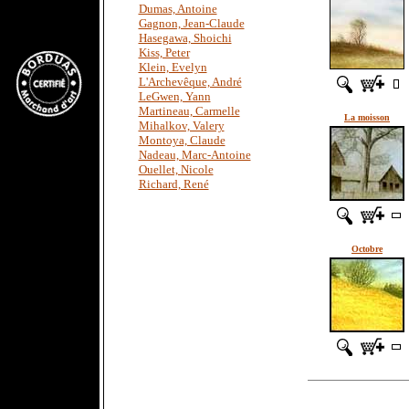
Dumas, Antoine
Gagnon, Jean-Claude
Hasegawa, Shoichi
Kiss, Peter
Klein, Evelyn
L'Archevêque, André
LeGwen, Yann
Martineau, Carmelle
La moisson
Mihalkov, Valery
Montoya, Claude
Nadeau, Marc-Antoine
Ouellet, Nicole
Richard, René
Octobre